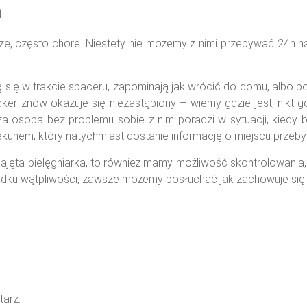
h
sze, często chore. Niestety nie możemy z nimi przebywać 24h
 się w trakcie spaceru, zapominają jak wrócić do domu, albo po
cker znów okazuje się niezastąpiony – wiemy gdzie jest, nikt go 
za osoba bez problemu sobie z nim poradzi w sytuacji, kiedy
ekunem, który natychmiast dostanie informację o miejscu przeby
ajęta pielęgniarka, to również mamy możliwość skontrolowania
zypadku wątpliwości, zawsze możemy posłuchać jak zachowuje s
arz.