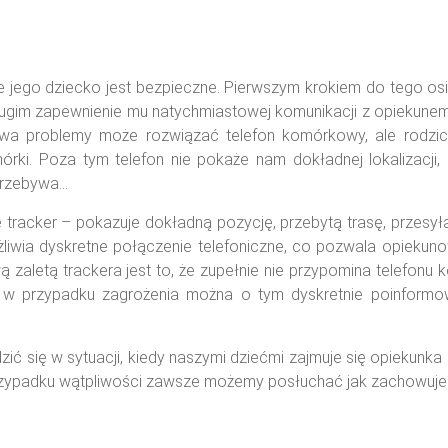
go dziecko jest bezpieczne. Pierwszym krokiem do tego osi
drugim zapewnienie mu natychmiastowej komunikacji z opiekune
dwa problemy może rozwiązać telefon komórkowy, ale rodzi
ki. Poza tym telefon nie pokaże nam dokładnej lokalizacji, 
przebywa…
cker – pokazuje dokładną pozycję, przebytą trasę, przesyła
iwia dyskretne połączenie telefoniczne, co pozwala opiekuno
ą zaletą trackera jest to, że zupełnie nie przypomina telefon
 a w przypadku zagrożenia można o tym dyskretnie poinform
się w sytuacji, kiedy naszymi dziećmi zajmuje się opiekunka
 przypadku wątpliwości zawsze możemy posłuchać jak zachowuje 