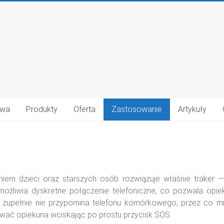
iwa
Produkty
Oferta
Zastosowanie
Artykuły
em dzieci oraz starszych osób rozwiązuje właśnie traker —
możliwia dyskretne połączenie telefoniczne, co pozwala opie
że zupełnie nie przypomina telefonu komórkowego, przez co mn
wać opiekuna wciskając po prostu przycisk SOS.