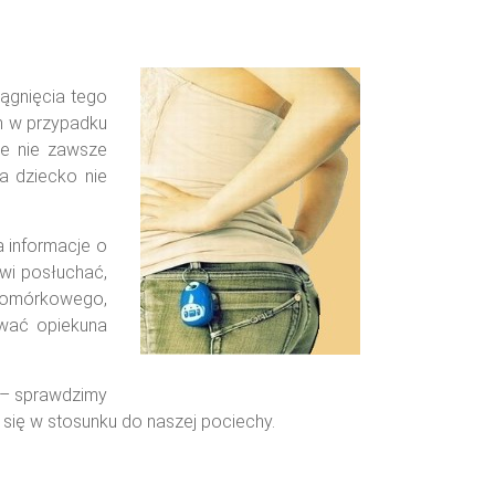
ągnięcia tego
m w przypadku
ce nie zawsze
a dziecko nie
 informacje o
wi posłuchać,
u komórkowego,
ować opiekuna
 – sprawdzimy
się w stosunku do naszej pociechy.